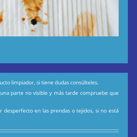
cto limpiador, si tiene dudas consúlteles.
guna parte no visible y más tarde compruebe que
 desperfecto en las prendas o tejidos, si no está