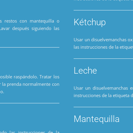
Kétchup
s restos con mantequilla o
Lavar después siguiendo las
Usar un disuelvemanchas oxi
las instrucciones de la etique
Leche
osible raspándolo. Tratar los
var la prenda normalmente con
Usar un disuelvemanchas en
do.
instrucciones de la etiqueta 
Mantequilla
ndo las instrucciones de la